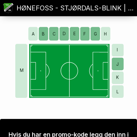
HØNEFOSS - STJØRDALS-BLINK | 2.DIVISJON
D
E
A
B
G
H
C
F
I
J
M
K
L
Hvis du har en promo-kode legg den inn i