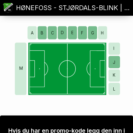
HØNEFOSS - STJØRDALS-BLINK | 2.DIVISJON
D
E
A
B
G
H
C
F
I
J
M
K
L
Hvis du har en promo-kode legg den inn i