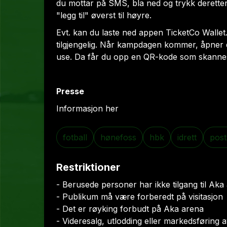
du mottar på SMS, bla ned og trykk deretter
"legg til" øverst til høyre.
Evt. kan du laste ned appen
TicketCo Wallet
tilgjengelig. Når kampdagen kommer, åpner 
use
. Da får du opp en QR-kode som skanne
Presse
Informasjon her
fotball
hønefoss
hbk
idrett
post
Restriktioner
- Berusede personer har ikke tilgang til Aka
- Publikum må være forberedt på visitasjon
- Det er røyking forbudt på Aka arena
- Videresalg, utlodding eller markedsføring av 