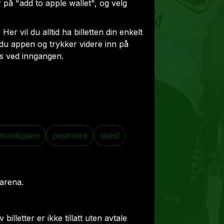
 på "add to apple wallet", og velg
. Her vil du alltid ha billetten din enkelt
du appen og trykker videre inn på
s ved inngangen.
nordligaen
postnord
skeid
 arena.
billetter er ikke tillatt uten avtale