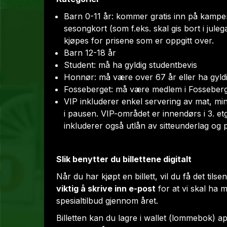
Barn 0-11 år: kommer gratis inn på kampe
sesongkort (som f.eks. skal gis bort i jule
kjøpes for prisene som er oppgitt over.
Barn 12-18 år
Student: må ha gyldig studentbevis
Honnør: må være over 67 år eller ha gyld
Fosseberget: må være medlem i Fosseber
VIP inkluderer enkel servering av mat, mi
i pausen. VIP-området er innendørs i 3. etg
inkluderer også utlån av sitteunderlag og 
Slik benytter du billettene digitalt
Når du har kjøpt en billett, vil du få det ti
viktig å skrive inn e-post
for at vi skal ha m
spesialtilbud gjennom året.
Billetten kan du lagre i
wallet (lommebok)
ap