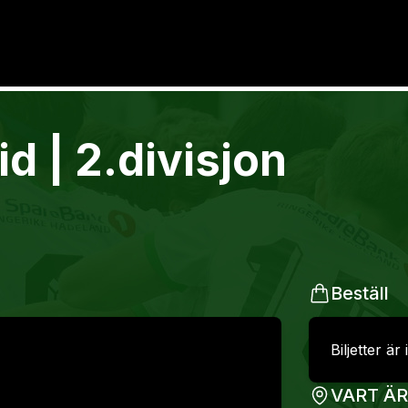
d | 2.divisjon
Beställ
Biljetter är 
VART Ä