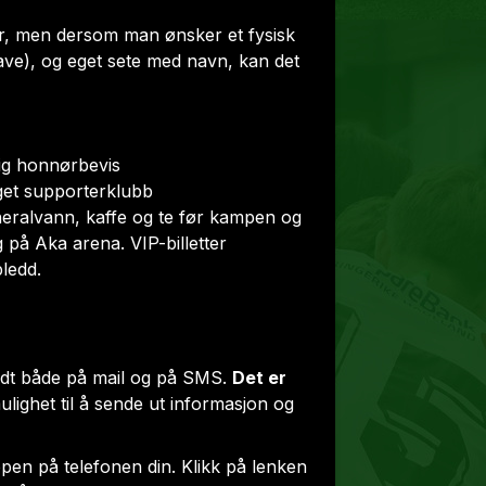
r, men dersom man ønsker et fysisk
gave), og eget sete med navn, kan det
ig honnørbevis
get supporterklubb
neralvann, kaffe og te før kampen og
 på Aka arena. VIP-billetter
pledd.
lsendt både på mail og på SMS.
Det er
ulighet til å sende ut informasjon og
pen på telefonen din. Klikk på lenken