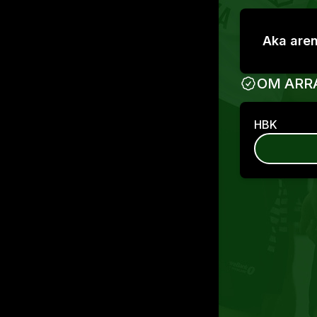
Aka are
OM ARR
HBK