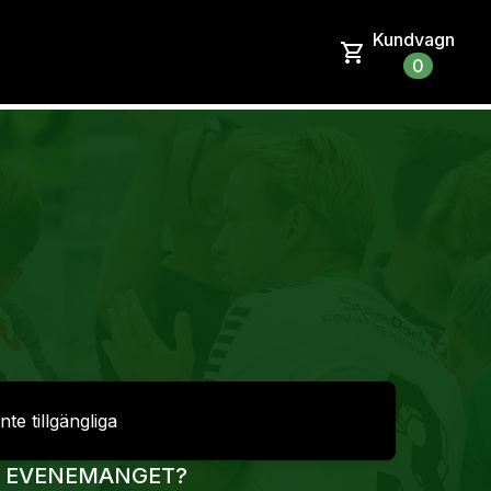
Kundvagn
0
inte tillgängliga
R EVENEMANGET?