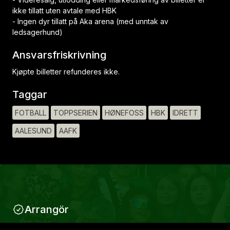
ikke tillatt uten avtale med HBK
- Ingen dyr tillatt på Aka arena (med unntak av
ledsagerhund)
Ansvarsfriskrivning
Kjøpte billetter refunderes ikke.
Taggar
FOTBALL
TOPPSERIEN
HØNEFOSS
HBK
IDRETT
AALESUND
AAFK
Arrangör