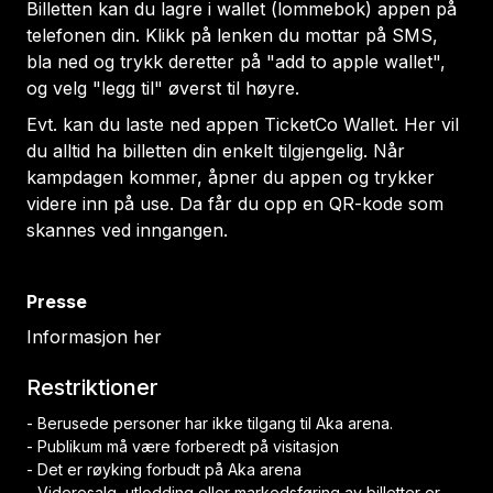
Billetten kan du lagre i
wallet (lommebok)
appen på
telefonen din. Klikk på lenken du mottar på SMS,
bla ned og trykk deretter på "add to apple wallet",
og velg "legg til" øverst til høyre.
Evt. kan du laste ned appen
TicketCo Wallet
. Her vil
du alltid ha billetten din enkelt tilgjengelig. Når
kampdagen kommer, åpner du appen og trykker
videre inn på
use
. Da får du opp en QR-kode som
skannes ved inngangen.
Presse
Informasjon her
Restriktioner
- Berusede personer har ikke tilgang til Aka arena.
- Publikum må være forberedt på visitasjon
- Det er røyking forbudt på Aka arena
- Videresalg, utlodding eller markedsføring av billetter er