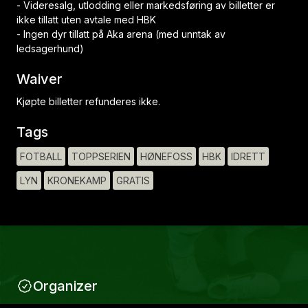
- Videresalg, utlodding eller markedsføring av billetter er
ikke tillatt uten avtale med HBK
- Ingen dyr tillatt på Aka arena (med unntak av
ledsagerhund)
Waiver
Kjøpte billetter refunderes ikke.
Tags
FOTBALL
TOPPSERIEN
HØNEFOSS
HBK
IDRETT
LYN
KRONEKAMP
GRATIS
Organizer